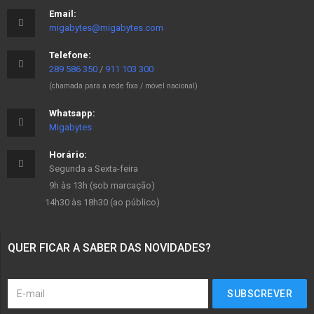
Email:
migabytes@migabytes.com
Telefone:
289 586 350
/
911 103 300
(chamada para a rede fixa / móvel nacional)
Whatsapp:
Migabytes
Horário:
Segunda a Sexta-feira
9h às 13h (sob marcação)
14h30 às 18h30 (ao público)
QUER FICAR A SABER DAS NOVIDADES?