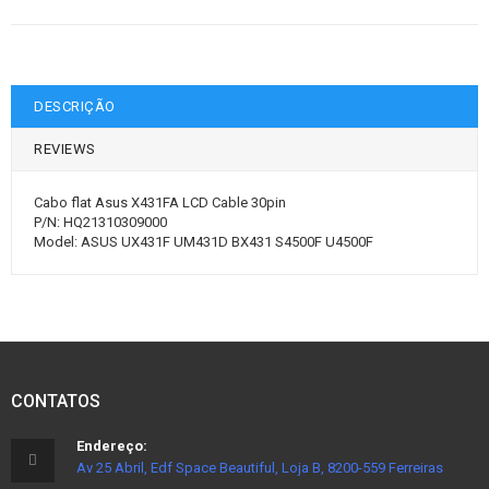
DESCRIÇÃO
REVIEWS
Cabo flat Asus X431FA LCD Cable 30pin
P/N: HQ21310309000
Model: ASUS UX431F UM431D BX431 S4500F U4500F
CONTATOS
Endereço:
Av 25 Abril, Edf Space Beautiful, Loja B, 8200-559 Ferreiras