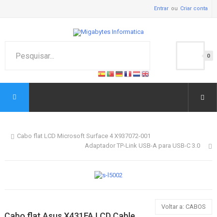
Entrar
Criar conta
0
Cabo flat LCD Microsoft Surface 4 X937072-001
Adaptador TP-Link USB-A para USB-C 3.0
Voltar a: CABOS
Cabo flat Asus X431FA LCD Cable