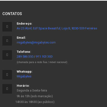
CONTATOS
Endereço:
Av 25 Abril, Edf Space Beautiful, Loja B, 8200-559 Ferreiras
Email:
migabytes@migabytes.com
Telefone:
289 586 350
/
911 103 300
(chamada para a rede fixa / móvel nacional)
Whatsapp:
Migabytes
Horário:
Segunda a Sexta-feira
9h às 13h (sob marcação)
14h30 às 18h30 (ao público)