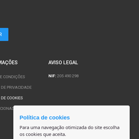
MAÇÕES
AVISO LEGAL
NIF:
205 490 298
E CONDIÇÕES
A DE PRIVACIDADE
 DE COOKIES
CIONADOS E USADOS
Política de cookies
Para uma navegação otimizada do site escolha
os cookies que aceita.