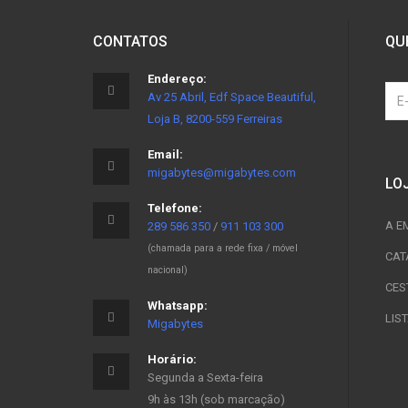
CONTATOS
QU
Endereço:
Av 25 Abril, Edf Space Beautiful,
Loja B, 8200-559 Ferreiras
Email:
migabytes@migabytes.com
LO
Telefone:
A E
289 586 350
/
911 103 300
(chamada para a rede fixa / móvel
CAT
nacional)
CES
Whatsapp:
LIS
Migabytes
Horário:
Segunda a Sexta-feira
9h às 13h (sob marcação)