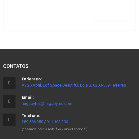
CONTATOS
Endereço:
Av 25 Abril, Edf Space Beautiful, Loja B, 8200-559 Ferreiras
Email:
migabytes@migabytes.com
Telefone:
289 586 350
/
911 103 300
(chamada para a rede fixa / móvel nacional)