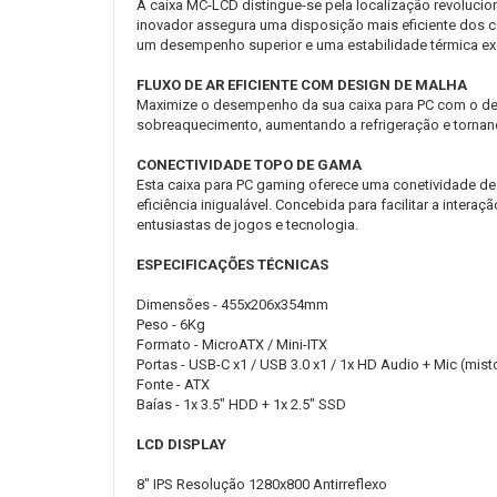
A caixa MC-LCD distingue-se pela localização revolucioná
inovador assegura uma disposição mais eficiente dos 
um desempenho superior e uma estabilidade térmica ex
FLUXO DE AR EFICIENTE COM DESIGN DE MALHA
Maximize o desempenho da sua caixa para PC com o design
sobreaquecimento, aumentando a refrigeração e tornando
CONECTIVIDADE TOPO DE GAMA
Esta caixa para PC gaming oferece uma conetividade de
eficiência inigualável. Concebida para facilitar a inter
entusiastas de jogos e tecnologia.
ESPECIFICAÇÕES TÉCNICAS
Dimensões - 455x206x354mm
Peso - 6Kg
Formato - MicroATX / Mini-ITX
Portas - USB-C x1 / USB 3.0 x1 / 1x HD Audio + Mic (mist
Fonte - ATX
Baías - 1x 3.5" HDD + 1x 2.5" SSD
LCD DISPLAY
8" IPS Resolução 1280x800 Antirreflexo