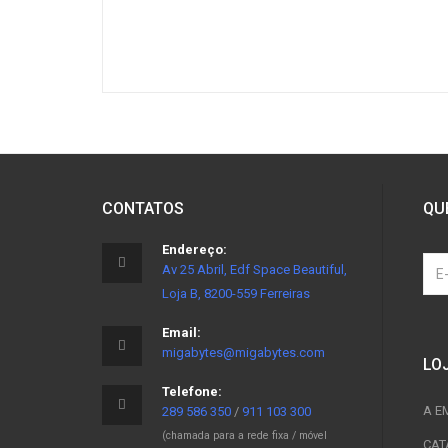
CONTATOS
QU
Endereço:
Av 25 Abril, Edf Space Beautiful,
Loja B, 8200-559 Ferreiras
Email:
migabytes@migabytes.com
LO
Telefone:
A E
289 586 350
/
911 103 300
(chamada para a rede fixa / móvel
CAT