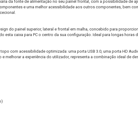
ria da fonte de alimentação no seu painel frontal, com a possibilidade de ajus
componentes e uma melhor acessibilidade aos outros componentes, bem como 
cecional.
 do painel superior, lateral e frontal em malha, concebido para proporcionar
 esta caixa para PC o centro da sua configuração. Ideal para longas horas de
 topo com acessibilidade optimizada: uma porta USB 3.0, uma porta HD Audio
ação e melhorar a experiência do utilizador, representa a combinação ideal de 
o)