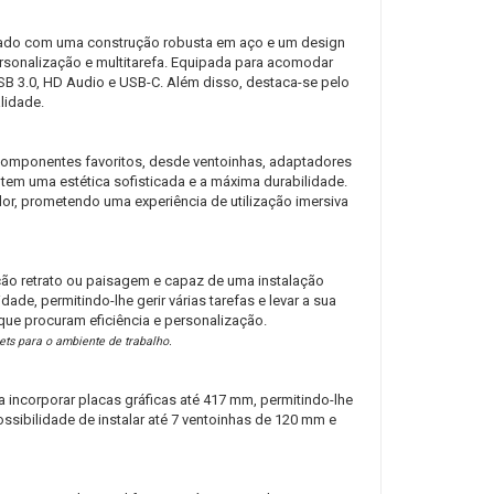
icado com uma construção robusta em aço e um design
ersonalização e multitarefa. Equipada para acomodar
SB 3.0, HD Audio e USB-C. Além disso, destaca-se pelo
lidade.
componentes favoritos, desde ventoinhas, adaptadores
ntem uma estética sofisticada e a máxima durabilidade.
dor, prometendo uma experiência de utilização imersiva
ção retrato ou paisagem e capaz de uma instalação
ade, permitindo-lhe gerir várias tarefas e levar a sua
 que procuram eficiência e personalização.
ets para o ambiente de trabalho.
a incorporar placas gráficas até 417 mm, permitindo-lhe
ibilidade de instalar até 7 ventoinhas de 120 mm e