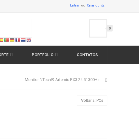
Entrar
Criar conta
0
ORTE
PORTFOLIO
CONTATOS
Monitor NTech® Artemis RX3 24.5'' 300Hz
Voltar a: PCs