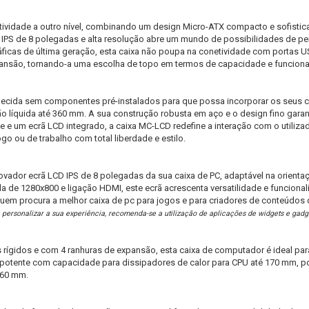
tividade a outro nível, combinando um design Micro-ATX compacto e sofist
D IPS de 8 polegadas e alta resolução abre um mundo de possibilidades de p
áficas de última geração, esta caixa não poupa na conetividade com portas U
são, tornando-a uma escolha de topo em termos de capacidade e funciona
ecida sem componentes pré-instalados para que possa incorporar os seus 
ção líquida até 360 mm. A sua construção robusta em aço e o design fino gara
 e um ecrã LCD integrado, a caixa MC-LCD redefine a interação com o utiliza
go ou de trabalho com total liberdade e estilo.
ovador ecrã LCD IPS de 8 polegadas da sua caixa de PC, adaptável na orienta
da de 1280x800 e ligação HDMI, este ecrã acrescenta versatilidade e funcionalid
a quem procura a melhor caixa de pc para jogos e para criadores de conteúdos
 personalizar a sua experiência, recomenda-se a utilização de aplicações de widgets e gadg
s rígidos e com 4 ranhuras de expansão, esta caixa de computador é ideal par
tente com capacidade para dissipadores de calor para CPU até 170 mm, poss
 360 mm.