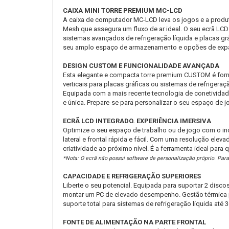
CAIXA MINI TORRE PREMIUM MC-LCD
A caixa de computador MC-LCD leva os jogos e a produ
Mesh que assegura um fluxo de ar ideal. O seu ecrã LC
sistemas avançados de refrigeração líquida e placas gr
seu amplo espaço de armazenamento e opções de expan
DESIGN CUSTOM E FUNCIONALIDADE AVANÇADA
Esta elegante e compacta torre premium CUSTOM é forn
verticais para placas gráficas ou sistemas de refrigera
Equipada com a mais recente tecnologia de conetividade
e única. Prepare-se para personalizar o seu espaço de jo
ECRÃ LCD INTEGRADO. EXPERIÊNCIA IMERSIVA
Optimize o seu espaço de trabalho ou de jogo com o in
lateral e frontal rápida e fácil. Com uma resolução eleva
criatividade ao próximo nível. É a ferramenta ideal par
*Nota: O ecrã não possui software de personalização próprio. Para
CAPACIDADE E REFRIGERAÇÃO SUPERIORES
Liberte o seu potencial. Equipada para suportar 2 disco
montar um PC de elevado desempenho. Gestão térmica po
suporte total para sistemas de refrigeração líquida até
FONTE DE ALIMENTAÇÃO NA PARTE FRONTAL