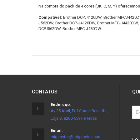
Na compra do pack de 4 cores (BK, C, M, Y) oferecemos
Compativel:
Brother DCPJ4120DW, Brother MFCJ4420D
J562DW, Brother DCP-J4120DW, Brother MFC-J4420DW, 
DCPJ562DW, Brother MFC-J480DW
CONTATOS
QU
Endereço:
Av 25 Abril, Edf Space Beautiful,
Loja B, 8200-559 Ferreiras
Email:
migabytes@migabytes.com