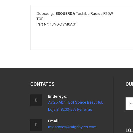
Dobradiça
ESQUERDA
Toshiba Radius P20W
TOP-L
Part Nr: 13N0-DVM0A01
CONTATOS
QU
Endereço:
Av 25 Abril, Edf Space Beautiful,
Loja B, 8200-559 Ferreiras
Email:
migabytes@migabytes.com
LO