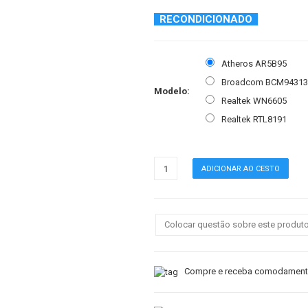
RECONDICIONADO
Atheros AR5B95
Broadcom BCM94313
Modelo:
Realtek WN6605
Realtek RTL8191
Colocar questão sobre este produt
Compre e receba comodamente